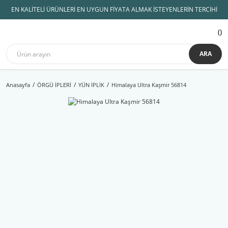
EN KALİTELİ ÜRÜNLERİ EN UYGUN FİYATA ALMAK İSTEYENLERİN TERCİHİ
ARA
Anasayfa
ÖRGÜ İPLERİ
YÜN İPLİK
Himalaya Ultra Kaşmir 56814