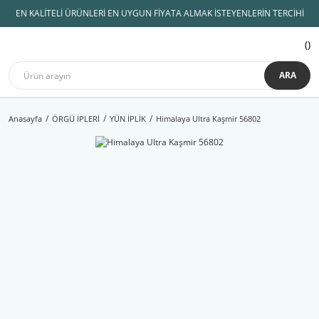
EN KALİTELİ ÜRÜNLERİ EN UYGUN FİYATA ALMAK İSTEYENLERİN TERCİHİ
ARA
Anasayfa
ÖRGÜ İPLERİ
YÜN İPLİK
Himalaya Ultra Kaşmir 56802