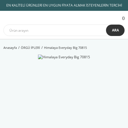
EN KALİTELİ ÜRÜNLERİ EN UYGUN FİYATA ALMAK İSTEYENLERİN TERCİHİ
ARA
Anasayfa
ÖRGÜ İPLERİ
Himalaya Everyday Big 70815