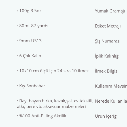
: 100g-3.5oz
Yumak Gramajı
: 80mt-87 yards
Etiket Metrajı
: 9mm-US13
Şiş Numarası
: 6 Çok Kalın
İplik Kalınlığı
: 10x10 cm ölçü için 24 sıra 10 ilmek.
İlmek Bilgisi
: Kış-Sonbahar
Kullanım Mevsi
: Bay, bayan hırka, kazak,şal, ev tekstili,
Nerede Kullanılab
atkı, bere vb. aksesuar malzemeleri
: %100 Anti-Pilling Akrilik
Ürün İçeriği
Bu ürünün fiyat bilgisi, resim, ürün açıklamalarında ve diğer konul