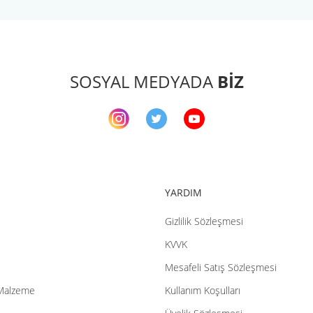
Bu ürüne ilk yorumu siz yapın!
Yorum Yaz
SOSYAL MEDYADA
BİZ
YARDIM
Gizlilik Sözleşmesi
Gönder
KVVK
Mesafeli Satış Sözleşmesi
Malzeme
Kullanım Koşulları