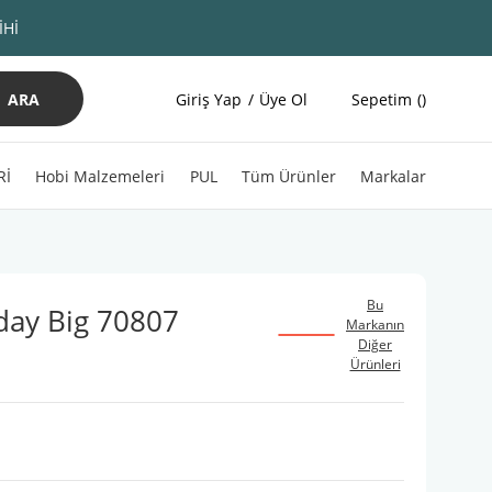
İHİ
ARA
Giriş Yap
Üye Ol
Sepetim
Rİ
Hobi Malzemeleri
PUL
Tüm Ürünler
Markalar
Bu
day Big 70807
Markanın
Diğer
Ürünleri