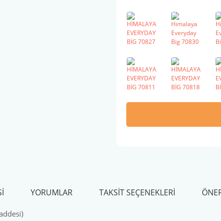
I
YORUMLAR
TAKSIT SEÇENEKLERI
ÖNER
addesi)