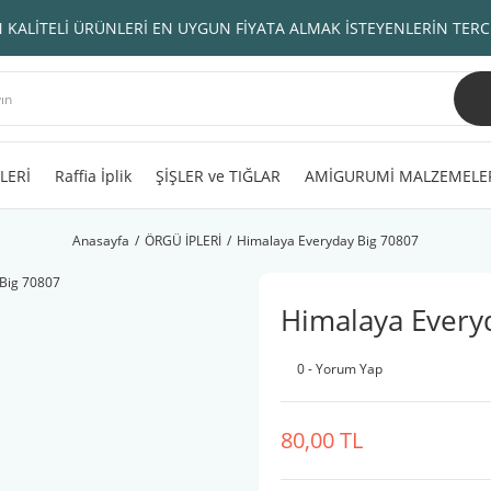
 KALİTELİ ÜRÜNLERİ EN UYGUN FİYATA ALMAK İSTEYENLERİN TERC
LERİ
Raffia İplik
ŞİŞLER ve TIĞLAR
AMİGURUMİ MALZEMELE
Anasayfa
ÖRGÜ İPLERİ
Himalaya Everyday Big 70807
Himalaya Every
0 - Yorum Yap
80,00 TL