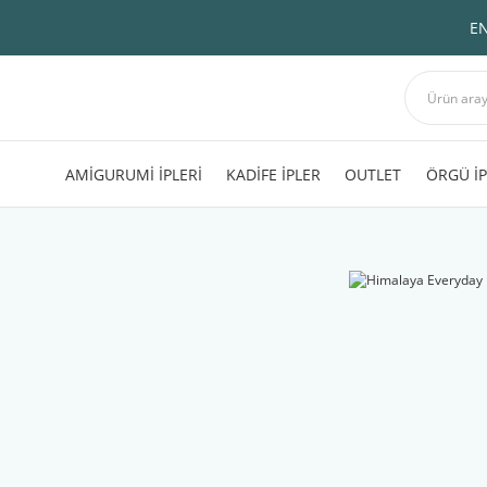
EN
AMİGURUMİ İPLERİ
KADİFE İPLER
OUTLET
ÖRGÜ İP