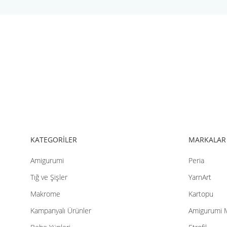
Görüş ve önerileriniz için teşekkür ederiz.
Ürün resmi kalitesiz, bozuk veya görüntülenemiyor.
Ürün açıklamasında eksik bilgiler bulunuyor.
Ürün bilgilerinde hatalar bulunuyor.
Ürün fiyatı diğer sitelerden daha pahalı.
Bu ürüne benzer farklı alternatifler olmalı.
KATEGORİLER
MARKALAR
Amigurumi
Peria
Tığ ve Şişler
YarnArt
Makrome
Kartopu
Kampanyalı Ürünler
Amigurumi 