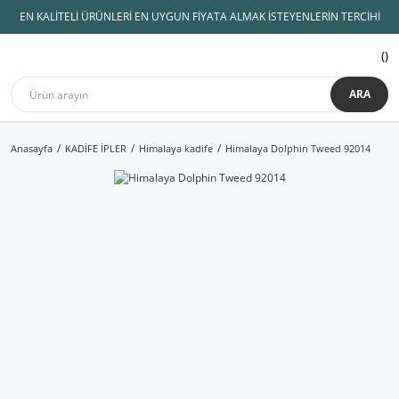
EN KALİTELİ ÜRÜNLERİ EN UYGUN FİYATA ALMAK İSTEYENLERİN TERCİHİ
ARA
Anasayfa
KADİFE İPLER
Himalaya kadife
Himalaya Dolphin Tweed 92014