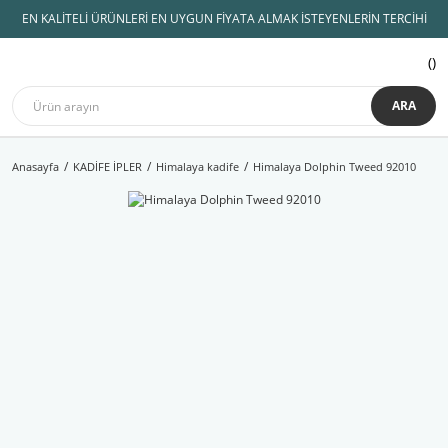
EN KALİTELİ ÜRÜNLERİ EN UYGUN FİYATA ALMAK İSTEYENLERİN TERCİHİ
ARA
Anasayfa
KADİFE İPLER
Himalaya kadife
Himalaya Dolphin Tweed 92010