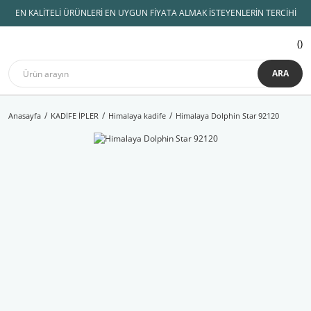
EN KALİTELİ ÜRÜNLERİ EN UYGUN FİYATA ALMAK İSTEYENLERİN TERCİHİ
ARA
Anasayfa
KADİFE İPLER
Himalaya kadife
Himalaya Dolphin Star 92120