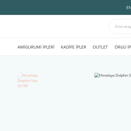
EN
AMİGURUMİ İPLERİ
KADİFE İPLER
OUTLET
ÖRGÜ İP