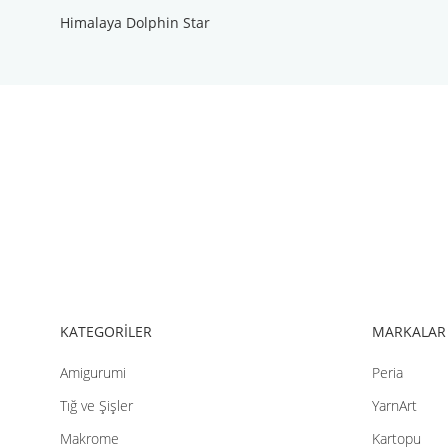
Himalaya Dolphin Star
Bu ürünün fiyat bilgisi, resim, ürün açıklamalarında ve diğer konul
Görüş ve önerileriniz için teşekkür ederiz.
Ürün resmi kalitesiz, bozuk veya görüntülenemiyor.
Ürün açıklamasında eksik bilgiler bulunuyor.
Ürün bilgilerinde hatalar bulunuyor.
Ürün fiyatı diğer sitelerden daha pahalı.
Bu ürüne benzer farklı alternatifler olmalı.
KATEGORİLER
MARKALAR
Amigurumi
Peria
Tığ ve Şişler
YarnArt
Makrome
Kartopu