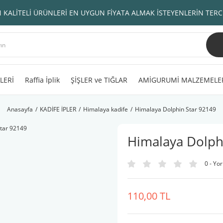
 KALİTELİ ÜRÜNLERİ EN UYGUN FİYATA ALMAK İSTEYENLERİN TERC
LERİ
Raffia İplik
ŞİŞLER ve TIĞLAR
AMİGURUMİ MALZEMELE
Anasayfa
KADİFE İPLER
Himalaya kadife
Himalaya Dolphin Star 92149
Himalaya Dolph
0 - Yo
110,00 TL