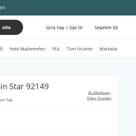
İHİ
ARA
Giriş Yap
Üye Ol
Sepetim
0
Rİ
Hobi Malzemeleri
PUL
Tüm Ürünler
Markalar
in Star 92149
Bu Markanın
Diğer Ürünleri
rum Yap