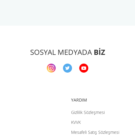
arda yetersiz gördüğünüz noktaları öneri formunu kullanarak tarafımıza ileteb
Bu ürüne ilk yorumu siz yapın!
Yorum Yaz
SOSYAL MEDYADA
BİZ
YARDIM
Gizlilik Sözleşmesi
Gönder
KVVK
Mesafeli Satış Sözleşmesi