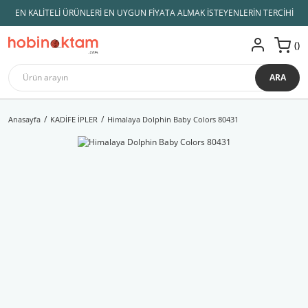
EN KALİTELİ ÜRÜNLERİ EN UYGUN FİYATA ALMAK İSTEYENLERİN TERCİHİ
ARA
Anasayfa
KADİFE İPLER
Himalaya Dolphin Baby Colors 80431