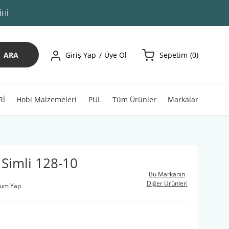
İHİ
ARA
Giriş Yap
Üye Ol
Sepetim
0
Rİ
Hobi Malzemeleri
PUL
Tüm Ürünler
Markalar
Simli 128-10
Bu Markanın
Diğer Ürünleri
rum Yap