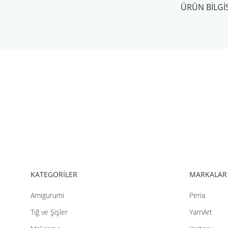
ÜRÜN BILGIS
Bu ürünün fiyat bilgisi, resim, ürün açıklamalarında ve diğer konul
Görüş ve önerileriniz için teşekkür ederiz.
Ürün resmi kalitesiz, bozuk veya görüntülenemiyor.
Ürün açıklamasında eksik bilgiler bulunuyor.
Ürün bilgilerinde hatalar bulunuyor.
Ürün fiyatı diğer sitelerden daha pahalı.
Bu ürüne benzer farklı alternatifler olmalı.
KATEGORİLER
MARKALAR
Amigurumi
Peria
Tığ ve Şişler
YarnArt