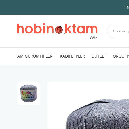
EN
AMİGURUMİ İPLERİ
KADİFE İPLER
OUTLET
ÖRGÜ İP