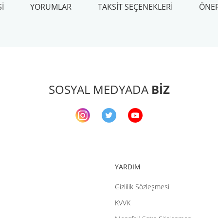
I
YORUMLAR
TAKSIT SEÇENEKLERI
ÖNER
arda yetersiz gördüğünüz noktaları öneri formunu kullanarak tarafımıza ileteb
Bu ürüne ilk yorumu siz yapın!
Yorum Yaz
SOSYAL MEDYADA
BİZ
YARDIM
Gizlilik Sözleşmesi
Gönder
KVVK