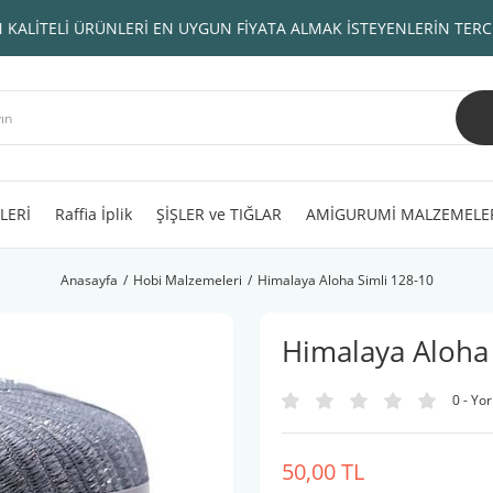
 KALİTELİ ÜRÜNLERİ EN UYGUN FİYATA ALMAK İSTEYENLERİN TERC
LERİ
Raffia İplik
ŞİŞLER ve TIĞLAR
AMİGURUMİ MALZEMELE
Anasayfa
Hobi Malzemeleri
Himalaya Aloha Simli 128-10
Himalaya Aloha 
0 - Yo
50,00 TL