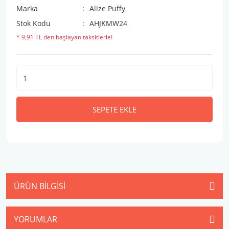
Marka
Alize Puffy
Stok Kodu
AHJKMW24
* 9,91 TL den başlayan taksitlerle!
SEPETE EKLE
ÜRÜN BILGISI
YORUMLAR