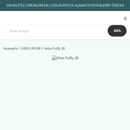
EN KALİTELİ ÜRÜNLERİ EN UYGUN FİYATA ALMAK İSTEYENLERİN TERCİHİ
ARA
Anasayfa
ÖRGÜ İPLERİ
Alize Puffy 28