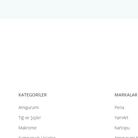
Bu ürünün fiyat bilgisi, resim, ürün açıklamalarında ve diğer konul
Görüş ve önerileriniz için teşekkür ederiz.
Ürün resmi kalitesiz, bozuk veya görüntülenemiyor.
Ürün açıklamasında eksik bilgiler bulunuyor.
Ürün bilgilerinde hatalar bulunuyor.
Ürün fiyatı diğer sitelerden daha pahalı.
Bu ürüne benzer farklı alternatifler olmalı.
KATEGORİLER
MARKALAR
Amigurumi
Peria
Tığ ve Şişler
YarnArt
Makrome
Kartopu
Kampanyalı Ürünler
Amigurumi 