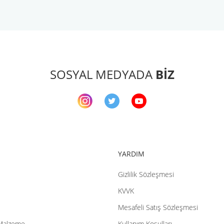
arda yetersiz gördüğünüz noktaları öneri formunu kullanarak tarafımıza ileteb
Bu ürüne ilk yorumu siz yapın!
Yorum Yaz
SOSYAL MEDYADA
BİZ
YARDIM
Gizlilik Sözleşmesi
Gönder
KVVK
Mesafeli Satış Sözleşmesi
Malzeme
Kullanım Koşulları