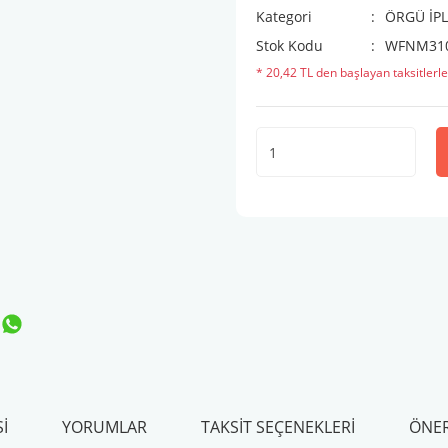
Kategori
ÖRGÜ İPL
Stok Kodu
WFNM31
* 20,42 TL den başlayan taksitlerle
I
YORUMLAR
TAKSIT SEÇENEKLERI
ÖNER