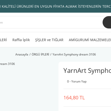
 KALİTELİ ÜRÜNLERİ EN UYGUN FİYATA ALMAK İSTEYENLERİN TERC
LERİ
Raffia İplik
ŞİŞLER ve TIĞLAR
AMİGURUMİ MALZEMELE
Anasayfa
ÖRGÜ İPLERİ
YarnArt Symphony dream 3106
YarnArt Symph
0 - Yorum Yap
164,80 TL