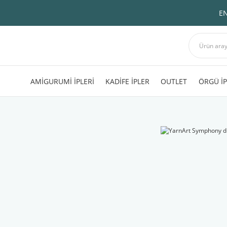
EN
AMİGURUMİ İPLERİ
KADİFE İPLER
OUTLET
ÖRGÜ İP