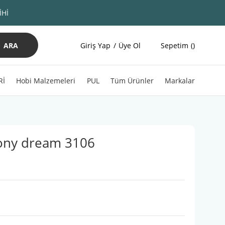
İHİ
ARA
Giriş Yap
Üye Ol
Sepetim
Rİ
Hobi Malzemeleri
PUL
Tüm Ürünler
Markalar
ony dream 3106