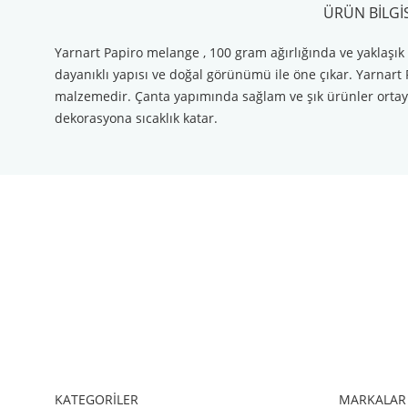
ÜRÜN BILGIS
Yarnart Papiro melange , 100 gram ağırlığında ve yaklaşık 13
dayanıklı yapısı ve doğal görünümü ile öne çıkar. Yarnart P
malzemedir. Çanta yapımında sağlam ve şık ürünler ortaya 
dekorasyona sıcaklık katar.
Bu ürünün fiyat bilgisi, resim, ürün açıklamalarında ve diğer konul
Görüş ve önerileriniz için teşekkür ederiz.
Ürün resmi kalitesiz, bozuk veya görüntülenemiyor.
Ürün açıklamasında eksik bilgiler bulunuyor.
Ürün bilgilerinde hatalar bulunuyor.
Ürün fiyatı diğer sitelerden daha pahalı.
Bu ürüne benzer farklı alternatifler olmalı.
KATEGORİLER
MARKALAR