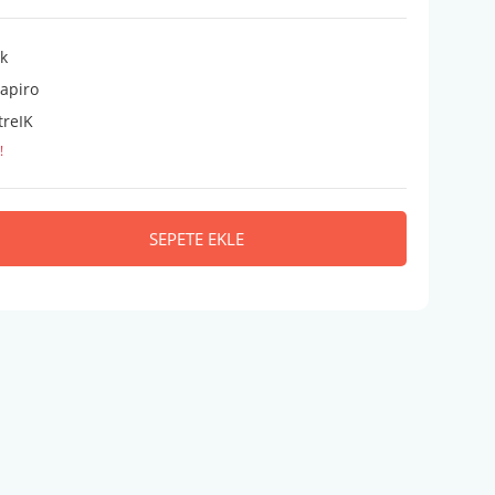
ik
apiro
treIK
!
SEPETE EKLE