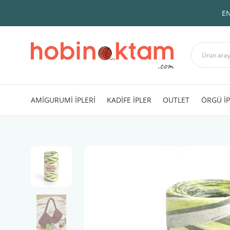
EN
AMİGURUMİ İPLERİ
KADİFE İPLER
OUTLET
ÖRGÜ İP