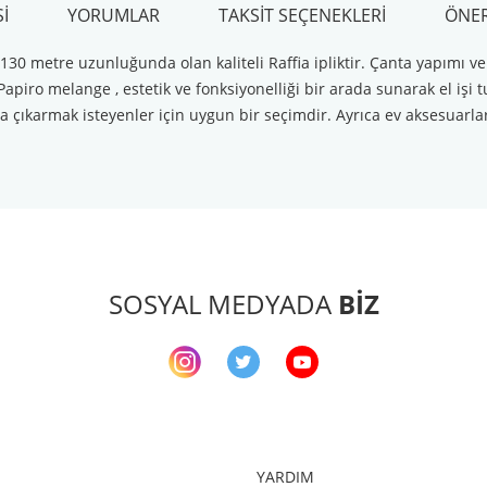
I
YORUMLAR
TAKSIT SEÇENEKLERI
ÖNER
0 metre uzunluğunda olan kaliteli Raffia ipliktir. Çanta yapımı ve ev 
apiro melange , estetik ve fonksiyonelliği bir arada sunarak el işi 
çıkarmak isteyenler için uygun bir seçimdir. Ayrıca ev aksesuarları
arda yetersiz gördüğünüz noktaları öneri formunu kullanarak tarafımıza ileteb
Bu ürüne ilk yorumu siz yapın!
Yorum Yaz
SOSYAL MEDYADA
BİZ
YARDIM