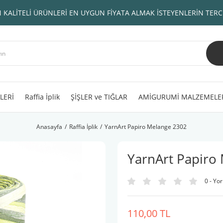
 KALİTELİ ÜRÜNLERİ EN UYGUN FİYATA ALMAK İSTEYENLERİN TERC
LERİ
Raffia İplik
ŞİŞLER ve TIĞLAR
AMİGURUMİ MALZEMELE
Anasayfa
Raffia İplik
YarnArt Papiro Melange 2302
YarnArt Papiro
0 - Yo
110,00 TL