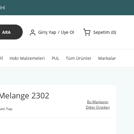
İHİ
ARA
Giriş Yap
Üye Ol
Sepetim
0
Rİ
Hobi Malzemeleri
PUL
Tüm Ürünler
Markalar
 Melange 2302
Bu Markanın
Diğer Ürünleri
rum Yap