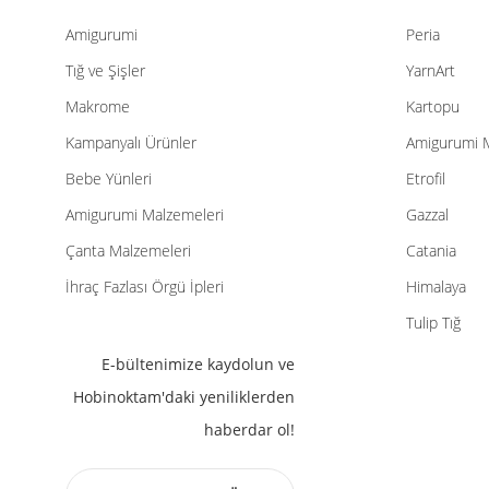
Amigurumi
Peria
Tığ ve Şişler
YarnArt
Makrome
Kartopu
Kampanyalı Ürünler
Amigurumi 
Bebe Yünleri
Etrofil
Amigurumi Malzemeleri
Gazzal
Çanta Malzemeleri
Catania
İhraç Fazlası Örgü İpleri
Himalaya
Tulip Tığ
E-bültenimize kaydolun ve
Hobinoktam'daki yeniliklerden
haberdar ol!