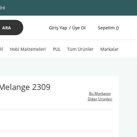
İHİ
ARA
Giriş Yap
Üye Ol
Sepetim
Rİ
Hobi Malzemeleri
PUL
Tüm Ürünler
Markalar
 Melange 2309
Bu Markanın
Diğer Ürünleri