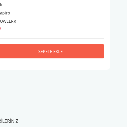
ik
apiro
NUWEERR
!
SEPETE EKLE
ILERINIZ