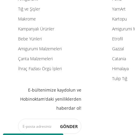
Tığ ve Şişler
YarnArt
Makrome
Kartopu
Kampanyalı Ürünler
Amigurumi 
Bebe Yünleri
Etrofil
Amigurumi Malzemeleri
Gazzal
Çanta Malzemeleri
Catania
İhraç Fazlası Örgü İpleri
Himalaya
Tulip Tığ
E-bültenimize kaydolun ve
Hobinoktam'daki yeniliklerden
haberdar ol!
GÖNDER