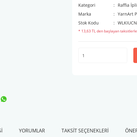
Kategori
Raffia İpl
Marka
YarnArt P
Stok Kodu
WLKIUC
* 13,63 TL den başlayan taksitlerle
I
YORUMLAR
TAKSIT SEÇENEKLERI
ÖNER