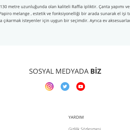
0 metre uzunluğunda olan kaliteli Raffia ipliktir. Çanta yapımı ve ev 
apiro melange , estetik ve fonksiyonelliği bir arada sunarak el işi 
çıkarmak isteyenler için uygun bir seçimdir. Ayrıca ev aksesuarları
arda yetersiz gördüğünüz noktaları öneri formunu kullanarak tarafımıza ileteb
Bu ürüne ilk yorumu siz yapın!
Yorum Yaz
SOSYAL MEDYADA
BİZ
YARDIM
Gizlilik Sözleşmesi