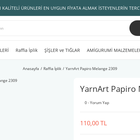
 KALİTELİ ÜRÜNLERİ EN UYGUN FİYATA ALMAK İSTEYENLERİN TERC
LERİ
Raffia İplik
ŞİŞLER ve TIĞLAR
AMİGURUMİ MALZEMELE
Anasayfa
Raffia İplik
YarnArt Papiro Melange 2309
YarnArt Papiro
0 - Yorum Yap
110,00 TL