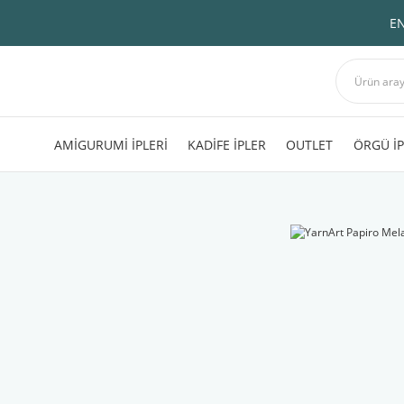
EN
AMİGURUMİ İPLERİ
KADİFE İPLER
OUTLET
ÖRGÜ İP