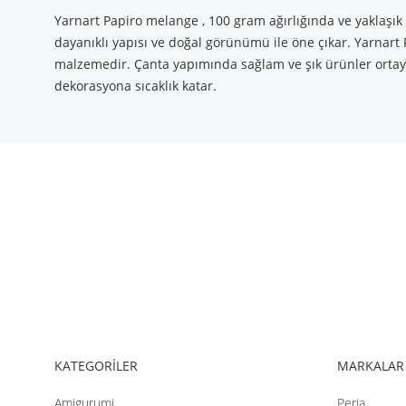
Yarnart Papiro melange , 100 gram ağırlığında ve yaklaşık 13
dayanıklı yapısı ve doğal görünümü ile öne çıkar. Yarnart P
malzemedir. Çanta yapımında sağlam ve şık ürünler ortaya 
dekorasyona sıcaklık katar.
Bu ürünün fiyat bilgisi, resim, ürün açıklamalarında ve diğer konul
Görüş ve önerileriniz için teşekkür ederiz.
Ürün resmi kalitesiz, bozuk veya görüntülenemiyor.
Ürün açıklamasında eksik bilgiler bulunuyor.
Ürün bilgilerinde hatalar bulunuyor.
Ürün fiyatı diğer sitelerden daha pahalı.
Bu ürüne benzer farklı alternatifler olmalı.
KATEGORİLER
MARKALAR
Amigurumi
Peria