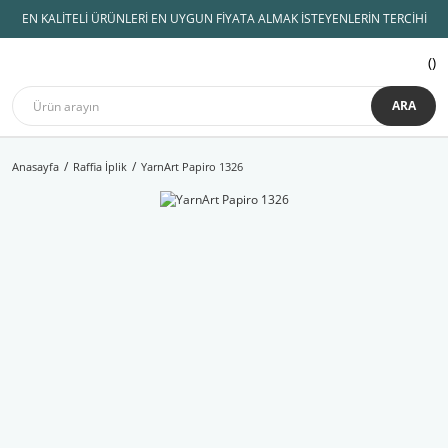
EN KALİTELİ ÜRÜNLERİ EN UYGUN FİYATA ALMAK İSTEYENLERİN TERCİHİ
ARA
Anasayfa
Raffia İplik
YarnArt Papiro 1326