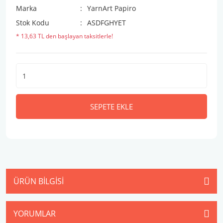
Marka
YarnArt Papiro
Stok Kodu
ASDFGHYET
* 13,63 TL den başlayan taksitlerle!
SEPETE EKLE
ÜRÜN BILGISI
YORUMLAR