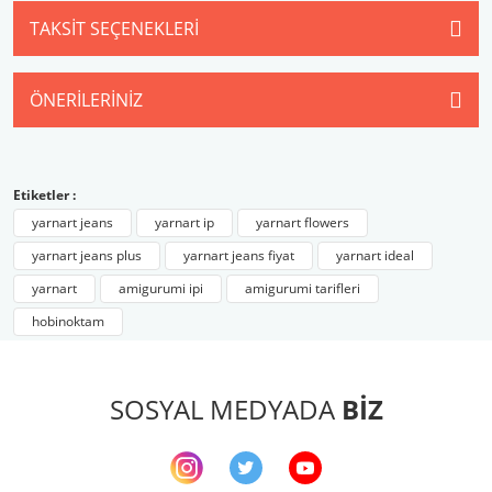
TAKSIT SEÇENEKLERI
ÖNERILERINIZ
Etiketler :
yarnart jeans
yarnart ip
yarnart flowers
yarnart jeans plus
yarnart jeans fiyat
yarnart ideal
yarnart
amigurumi ipi
amigurumi tarifleri
hobinoktam
SOSYAL MEDYADA
BİZ