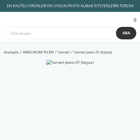
EN KALİTELİ ÜRÜNLERİ EN UYGUN FİYATA ALMAK İSTEYENLERİN TERCİHİ
ARA
Anasayfa
AMİGURUMİ İPLERİ
Yarnart
Yarnart Jeans 01 (beyaz)