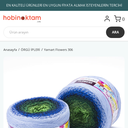
EN KALİTELİ ÜRÜNLERİ EN UYGUN FİYATA ALMAK İSTEYENLERİN TERCİHİ
ARA
Anasayfa
ÖRGÜ İPLERİ
Yarnart Flowers 306