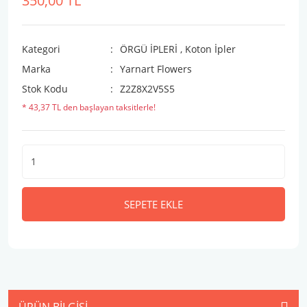
350,00 TL
Kategori
ÖRGÜ İPLERİ
,
Koton İpler
Marka
Yarnart Flowers
Stok Kodu
Z2Z8X2V5S5
* 43,37 TL den başlayan taksitlerle!
SEPETE EKLE
ÜRÜN BILGISI