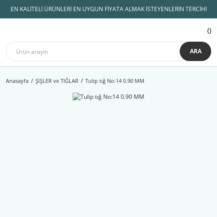
EN KALİTELİ ÜRÜNLERİ EN UYGUN FİYATA ALMAK İSTEYENLERİN TERCİHİ
ARA
Anasayfa
ŞİŞLER ve TIĞLAR
Tulip tığ No:14 0.90 MM