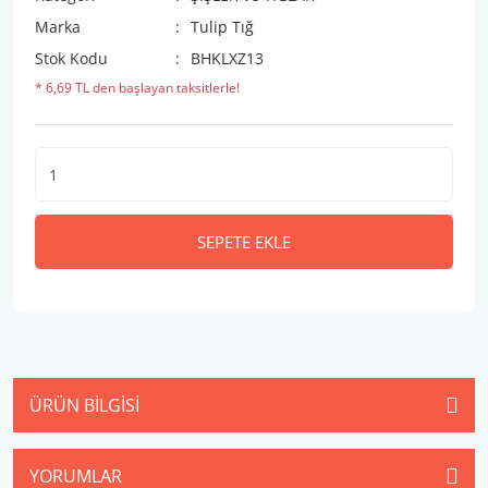
Marka
Tulip Tığ
Stok Kodu
BHKLXZ13
* 6,69 TL den başlayan taksitlerle!
SEPETE EKLE
ÜRÜN BILGISI
YORUMLAR