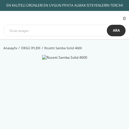
EN KALİTELİ ÜRÜNLERİ EN UYGUN FİYATA ALMAK İSTEYENLERİN TERCİHİ
ARA
Anasayfa
ÖRGÜ İPLERİ
Rozetti Samba Solid 4600