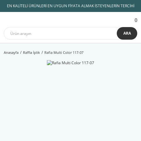
EN KALİTELİ ÜRÜNLERİ EN UYGUN FİYATA ALMAK İSTEYENLERİN TERCİHİ
ARA
Anasayfa
Raffia İplik
Rafia Multi Color 117-07