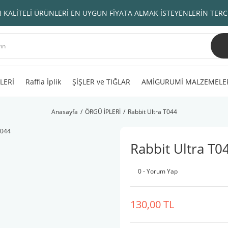
 KALİTELİ ÜRÜNLERİ EN UYGUN FİYATA ALMAK İSTEYENLERİN TERC
LERİ
Raffia İplik
ŞİŞLER ve TIĞLAR
AMİGURUMİ MALZEMELE
Anasayfa
ÖRGÜ İPLERİ
Rabbit Ultra T044
Rabbit Ultra T0
0 - Yorum Yap
130,00 TL