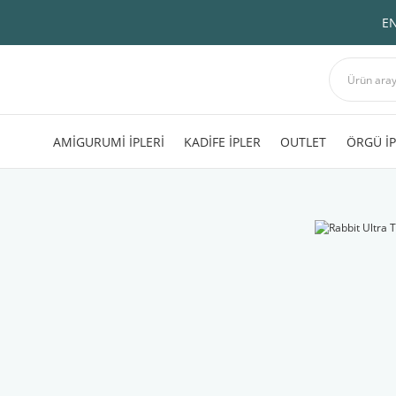
EN
AMİGURUMİ İPLERİ
KADİFE İPLER
OUTLET
ÖRGÜ İP