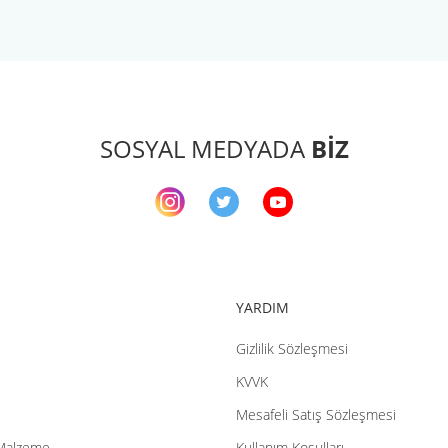
arda yetersiz gördüğünüz noktaları öneri formunu kullanarak tarafımıza ileteb
Bu ürüne ilk yorumu siz yapın!
Yorum Yaz
SOSYAL MEDYADA
BİZ
YARDIM
Gizlilik Sözleşmesi
Gönder
KVVK
Mesafeli Satış Sözleşmesi
Malzeme
Kullanım Koşulları