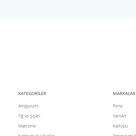
Bu ürünün fiyat bilgisi, resim, ürün açıklamalarında ve diğer konul
Görüş ve önerileriniz için teşekkür ederiz.
Ürün resmi kalitesiz, bozuk veya görüntülenemiyor.
Ürün açıklamasında eksik bilgiler bulunuyor.
Ürün bilgilerinde hatalar bulunuyor.
Ürün fiyatı diğer sitelerden daha pahalı.
Bu ürüne benzer farklı alternatifler olmalı.
KATEGORİLER
MARKALAR
Amigurumi
Peria
Tığ ve Şişler
YarnArt
Makrome
Kartopu
Kampanyalı Ürünler
Amigurumi 