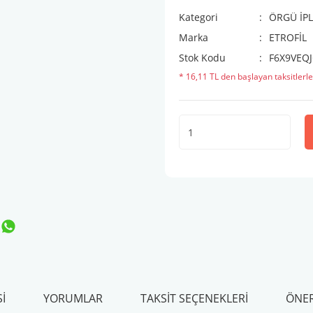
Kategori
ÖRGÜ İPL
Marka
ETROFİL
Stok Kodu
F6X9VEQ
* 16,11 TL den başlayan taksitlerle
I
YORUMLAR
TAKSIT SEÇENEKLERI
ÖNER