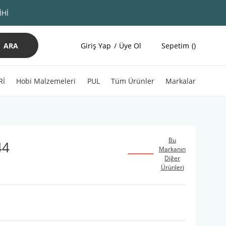
İHİ
ARA
Giriş Yap
Üye Ol
Sepetim
Rİ
Hobi Malzemeleri
PUL
Tüm Ürünler
Markalar
Bu
44
Markanın
Diğer
Ürünleri