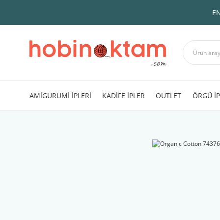
EN
AMİGURUMİ İPLERİ
KADİFE İPLER
OUTLET
ÖRGÜ İP