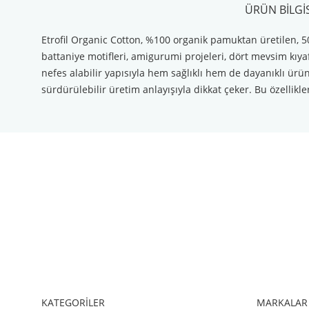
ÜRÜN BILGIS
Etrofil Organic Cotton, %100 organik pamuktan üretilen, 50
battaniye motifleri, amigurumi projeleri, dört mevsim kıyaf
nefes alabilir yapısıyla hem sağlıklı hem de dayanıklı ürün
sürdürülebilir üretim anlayışıyla dikkat çeker. Bu özellikle
Bu ürünün fiyat bilgisi, resim, ürün açıklamalarında ve diğer konul
Görüş ve önerileriniz için teşekkür ederiz.
Ürün resmi kalitesiz, bozuk veya görüntülenemiyor.
Ürün açıklamasında eksik bilgiler bulunuyor.
Ürün bilgilerinde hatalar bulunuyor.
Ürün fiyatı diğer sitelerden daha pahalı.
Bu ürüne benzer farklı alternatifler olmalı.
KATEGORİLER
MARKALAR