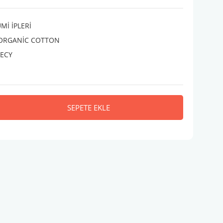
İ İPLERİ
 ORGANİC COTTON
ECY
SEPETE EKLE