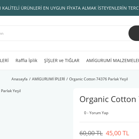
 KALİTELİ ÜRÜNLERİ EN UYGUN FİYATA ALMAK İSTEYENLERİN TERC
LERİ
Raffia İplik
ŞİŞLER ve TIĞLAR
AMİGURUMİ MALZEMELE
Anasayfa
AMİGURUMİ İPLERİ
Organic Cotton 74376 Parlak Yeşil
Organic Cotton 
0 - Yorum Yap
60,00 TL
45,00 TL