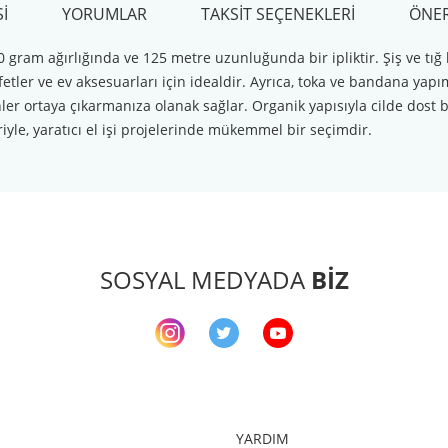
I
YORUMLAR
TAKSIT SEÇENEKLERI
ÖNER
 gram ağırlığında ve 125 metre uzunluğunda bir ipliktir. Şiş ve tığ 
etler ve ev aksesuarları için idealdir. Ayrıca, toka ve bandana yapı
ler ortaya çıkarmanıza olanak sağlar. Organik yapısıyla cilde dost bu
riyle, yaratıcı el işi projelerinde mükemmel bir seçimdir.
arda yetersiz gördüğünüz noktaları öneri formunu kullanarak tarafımıza ileteb
Bu ürüne ilk yorumu siz yapın!
Yorum Yaz
SOSYAL MEDYADA
BİZ
YARDIM