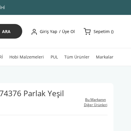
İHİ
ARA
Giriş Yap
Üye Ol
Sepetim
Rİ
Hobi Malzemeleri
PUL
Tüm Ürünler
Markalar
74376 Parlak Yeşil
Bu Markanın
Diğer Ürünleri