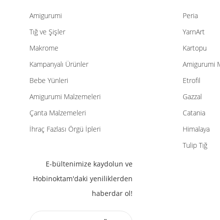
Amigurumi
Peria
Tığ ve Şişler
YarnArt
Makrome
Kartopu
Kampanyalı Ürünler
Amigurumi 
Bebe Yünleri
Etrofil
Amigurumi Malzemeleri
Gazzal
Çanta Malzemeleri
Catania
İhraç Fazlası Örgü İpleri
Himalaya
Tulip Tığ
E-bültenimize kaydolun ve
Hobinoktam'daki yeniliklerden
haberdar ol!