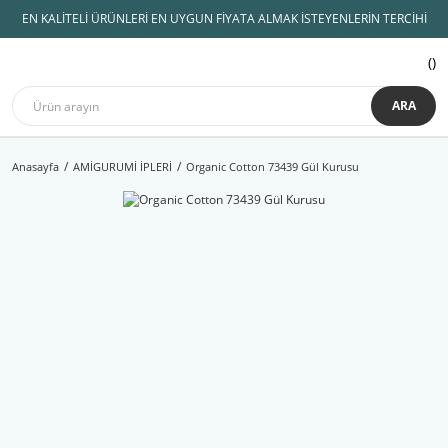
EN KALİTELİ ÜRÜNLERİ EN UYGUN FİYATA ALMAK İSTEYENLERİN TERCİHİ
ARA
Anasayfa
AMİGURUMİ İPLERİ
Organic Cotton 73439 Gül Kurusu