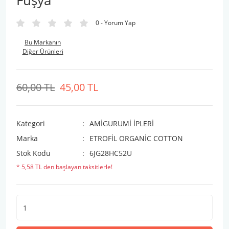
Fuşya
0 - Yorum Yap
Bu Markanın
Diğer Ürünleri
60,00 TL
45,00 TL
Kategori
AMİGURUMİ İPLERİ
Marka
ETROFİL ORGANİC COTTON
Stok Kodu
6JG28HC52U
* 5,58 TL den başlayan taksitlerle!