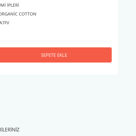
İ İPLERİ
 ORGANİC COTTON
A7FV
SEPETE EKLE
ILERINIZ