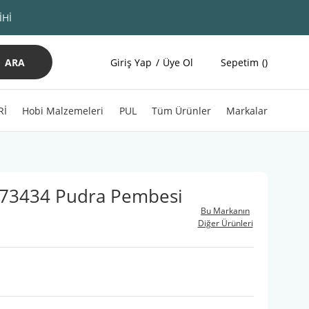
İHİ
ARA
Giriş Yap
Üye Ol
Sepetim
Rİ
Hobi Malzemeleri
PUL
Tüm Ürünler
Markalar
 73434 Pudra Pembesi
Bu Markanın
Diğer Ürünleri