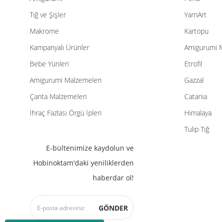
Tığ ve Şişler
YarnArt
Makrome
Kartopu
Kampanyalı Ürünler
Amigurumi 
Bebe Yünleri
Etrofil
Amigurumi Malzemeleri
Gazzal
Çanta Malzemeleri
Catania
İhraç Fazlası Örgü İpleri
Himalaya
Tulip Tığ
E-bültenimize kaydolun ve
Hobinoktam'daki yeniliklerden
haberdar ol!
GÖNDER