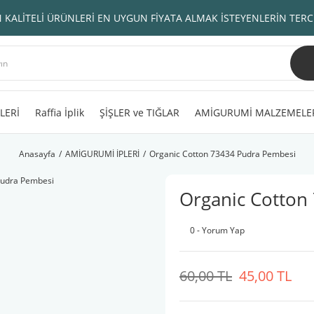
 KALİTELİ ÜRÜNLERİ EN UYGUN FİYATA ALMAK İSTEYENLERİN TERC
LERİ
Raffia İplik
ŞİŞLER ve TIĞLAR
AMİGURUMİ MALZEMELE
Anasayfa
AMİGURUMİ İPLERİ
Organic Cotton 73434 Pudra Pembesi
Organic Cotton
0 - Yorum Yap
60,00 TL
45,00 TL