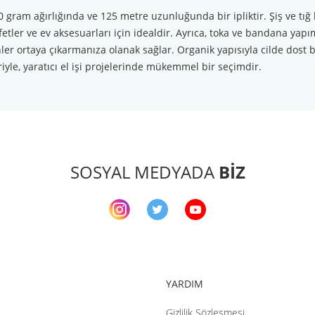
 gram ağırlığında ve 125 metre uzunluğunda bir ipliktir. Şiş ve tığ 
etler ve ev aksesuarları için idealdir. Ayrıca, toka ve bandana yapı
ler ortaya çıkarmanıza olanak sağlar. Organik yapısıyla cilde dost bu
riyle, yaratıcı el işi projelerinde mükemmel bir seçimdir.
arda yetersiz gördüğünüz noktaları öneri formunu kullanarak tarafımıza ileteb
Bu ürüne ilk yorumu siz yapın!
Yorum Yaz
SOSYAL MEDYADA
BİZ
YARDIM
Gizlilik Sözleşmesi