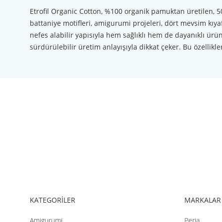
Etrofil Organic Cotton, %100 organik pamuktan üretilen, 50
battaniye motifleri, amigurumi projeleri, dört mevsim kıyaf
nefes alabilir yapısıyla hem sağlıklı hem de dayanıklı ürün
sürdürülebilir üretim anlayışıyla dikkat çeker. Bu özellikle
Bu ürünün fiyat bilgisi, resim, ürün açıklamalarında ve diğer konul
Görüş ve önerileriniz için teşekkür ederiz.
Ürün resmi kalitesiz, bozuk veya görüntülenemiyor.
Ürün açıklamasında eksik bilgiler bulunuyor.
Ürün bilgilerinde hatalar bulunuyor.
Ürün fiyatı diğer sitelerden daha pahalı.
Bu ürüne benzer farklı alternatifler olmalı.
KATEGORİLER
MARKALAR
Amigurumi
Peria