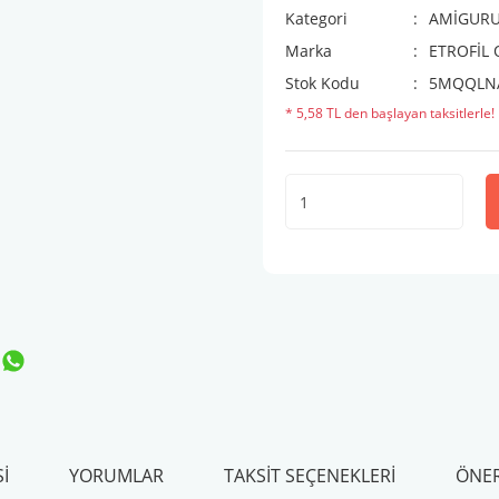
Kategori
AMİGURUM
Marka
ETROFİL
Stok Kodu
5MQQLN
* 5,58 TL den başlayan taksitlerle!
I
YORUMLAR
TAKSIT SEÇENEKLERI
ÖNER