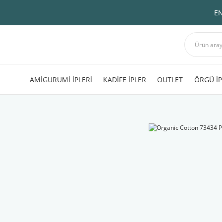
EN
AMİGURUMİ İPLERİ
KADİFE İPLER
OUTLET
ÖRGÜ İP