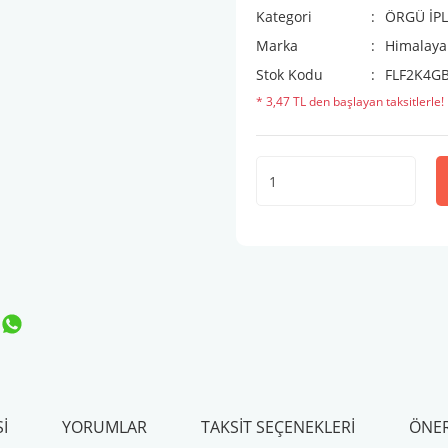
Kategori
ÖRGÜ İPL
Marka
Himalaya 
Stok Kodu
FLF2K4G
* 3,47 TL den başlayan taksitlerle!
I
YORUMLAR
TAKSIT SEÇENEKLERI
ÖNER