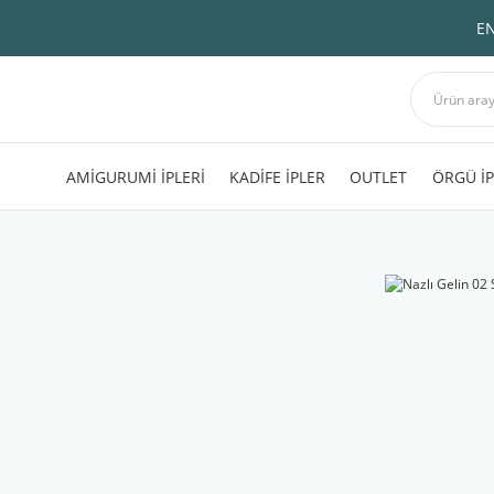
EN
AMİGURUMİ İPLERİ
KADİFE İPLER
OUTLET
ÖRGÜ İP