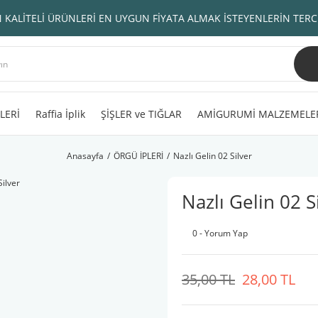
 KALİTELİ ÜRÜNLERİ EN UYGUN FİYATA ALMAK İSTEYENLERİN TERC
LERİ
Raffia İplik
ŞİŞLER ve TIĞLAR
AMİGURUMİ MALZEMELE
Anasayfa
ÖRGÜ İPLERİ
Nazlı Gelin 02 Silver
Nazlı Gelin 02 S
0 - Yorum Yap
35,00 TL
28,00 TL