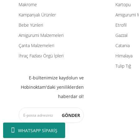
Makrome
Kartopu
Kampanyalı Ürünler
Amigurumi 
Bebe Yünleri
Etrofil
Amigurumi Malzemeleri
Gazzal
Çanta Malzemeleri
Catania
İhraç Fazlası Örgü İpleri
Himalaya
Tulip Tığ
E-bültenimize kaydolun ve
Hobinoktam'daki yeniliklerden
haberdar ol!
GÖNDER
WHATSAPP SİPARİŞ