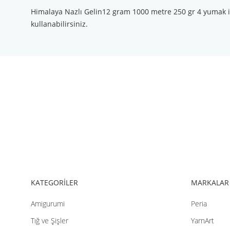
Himalaya Nazlı Gelin12 gram 1000 metre 250 gr 4 yumak ile bir
kullanabilirsiniz.
Bu ürünün fiyat bilgisi, resim, ürün açıklamalarında ve diğer konul
Görüş ve önerileriniz için teşekkür ederiz.
Ürün resmi kalitesiz, bozuk veya görüntülenemiyor.
Ürün açıklamasında eksik bilgiler bulunuyor.
Ürün bilgilerinde hatalar bulunuyor.
Ürün fiyatı diğer sitelerden daha pahalı.
Bu ürüne benzer farklı alternatifler olmalı.
KATEGORİLER
MARKALAR
Amigurumi
Peria
Tığ ve Şişler
YarnArt