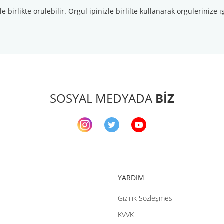
likte örülebilir. Örgül ipinizle birlilte kullanarak örgülerinize ışıl
arda yetersiz gördüğünüz noktaları öneri formunu kullanarak tarafımıza ileteb
Bu ürüne ilk yorumu siz yapın!
Yorum Yaz
SOSYAL MEDYADA
BİZ
YARDIM
Gizlilik Sözleşmesi
Gönder
KVVK