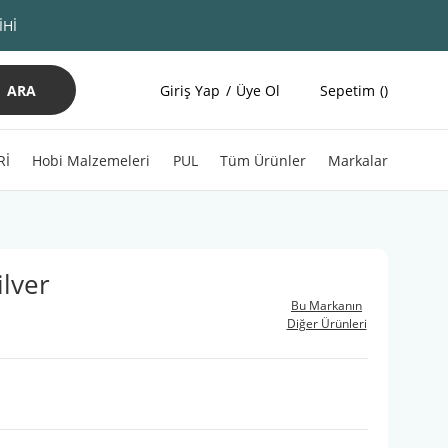
İHİ
ARA
Giriş Yap
Üye Ol
Sepetim
Rİ
Hobi Malzemeleri
PUL
Tüm Ürünler
Markalar
ilver
Bu Markanın
Diğer Ürünleri