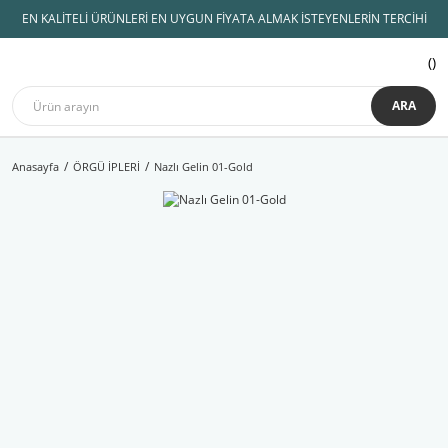
EN KALİTELİ ÜRÜNLERİ EN UYGUN FİYATA ALMAK İSTEYENLERİN TERCİHİ
ARA
Anasayfa
ÖRGÜ İPLERİ
Nazlı Gelin 01-Gold