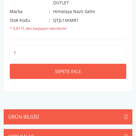
OUTLET
Marka
Himalaya Nazlı Gelin
Stok Kodu
QTJL1XKM81
* 3,47 TL den başlayan taksitlerle!
SEPETE EKLE
ÜRÜN BILGISI