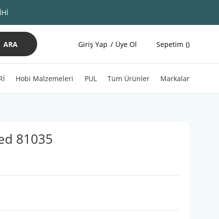
İHİ
ARA
Giriş Yap
Üye Ol
Sepetim
Rİ
Hobi Malzemeleri
PUL
Tüm Ürünler
Markalar
ed 81035