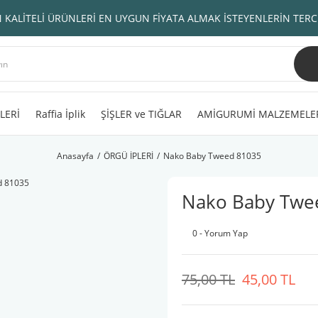
 KALİTELİ ÜRÜNLERİ EN UYGUN FİYATA ALMAK İSTEYENLERİN TERC
LERİ
Raffia İplik
ŞİŞLER ve TIĞLAR
AMİGURUMİ MALZEMELE
Anasayfa
ÖRGÜ İPLERİ
Nako Baby Tweed 81035
Nako Baby Twe
0 - Yorum Yap
75,00 TL
45,00 TL