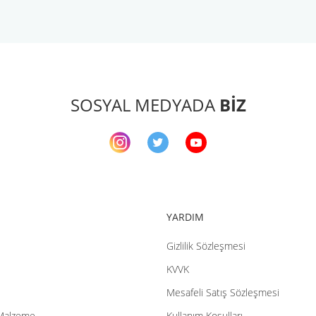
arda yetersiz gördüğünüz noktaları öneri formunu kullanarak tarafımıza ileteb
Bu ürüne ilk yorumu siz yapın!
Yorum Yaz
SOSYAL MEDYADA
BİZ
YARDIM
Gizlilik Sözleşmesi
Gönder
KVVK
Mesafeli Satış Sözleşmesi
Malzeme
Kullanım Koşulları