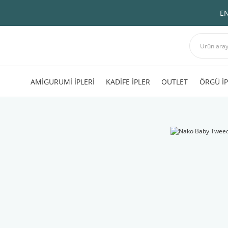
EN
AMİGURUMİ İPLERİ
KADİFE İPLER
OUTLET
ÖRGÜ İP