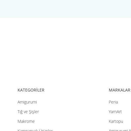
Bu ürünün fiyat bilgisi, resim, ürün açıklamalarında ve diğer konul
Görüş ve önerileriniz için teşekkür ederiz.
Ürün resmi kalitesiz, bozuk veya görüntülenemiyor.
Ürün açıklamasında eksik bilgiler bulunuyor.
Ürün bilgilerinde hatalar bulunuyor.
Ürün fiyatı diğer sitelerden daha pahalı.
Bu ürüne benzer farklı alternatifler olmalı.
KATEGORİLER
MARKALAR
Amigurumi
Peria
Tığ ve Şişler
YarnArt
Makrome
Kartopu
Kampanyalı Ürünler
Amigurumi 