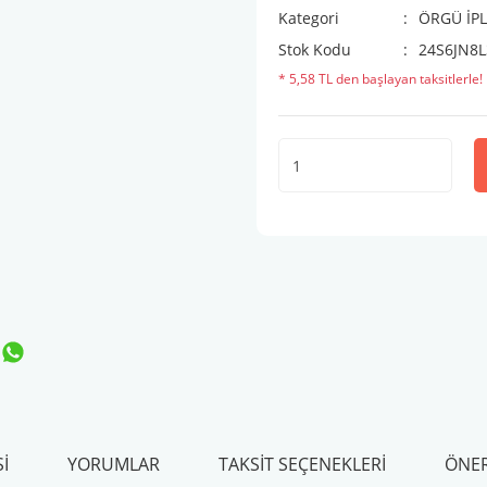
Kategori
ÖRGÜ İPL
Stok Kodu
24S6JN8L
* 5,58 TL den başlayan taksitlerle!
I
YORUMLAR
TAKSIT SEÇENEKLERI
ÖNER