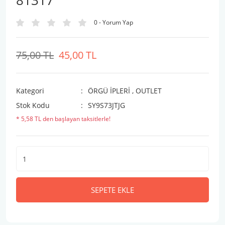
81317
0 - Yorum Yap
75,00 TL
45,00 TL
Kategori
ÖRGÜ İPLERİ
,
OUTLET
Stok Kodu
SY9S73JTJG
* 5,58 TL den başlayan taksitlerle!
SEPETE EKLE