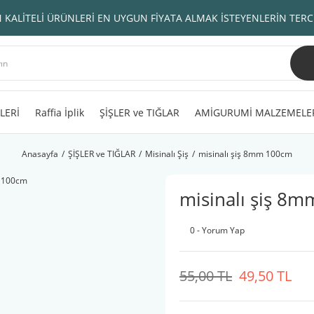
 KALİTELİ ÜRÜNLERİ EN UYGUN FİYATA ALMAK İSTEYENLERİN TERC
LERİ
Raffia İplik
ŞİŞLER ve TIĞLAR
AMİGURUMİ MALZEMELE
Anasayfa
ŞİŞLER ve TIĞLAR
Misinalı Şiş
misinalı şiş 8mm 100cm
misinalı şiş 8
0 - Yorum Yap
55,00 TL
49,50 TL