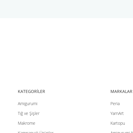
Bu ürünün fiyat bilgisi, resim, ürün açıklamalarında ve diğer konul
Görüş ve önerileriniz için teşekkür ederiz.
Ürün resmi kalitesiz, bozuk veya görüntülenemiyor.
Ürün açıklamasında eksik bilgiler bulunuyor.
Ürün bilgilerinde hatalar bulunuyor.
Ürün fiyatı diğer sitelerden daha pahalı.
Bu ürüne benzer farklı alternatifler olmalı.
KATEGORİLER
MARKALAR
Amigurumi
Peria
Tığ ve Şişler
YarnArt
Makrome
Kartopu
Kampanyalı Ürünler
Amigurumi 