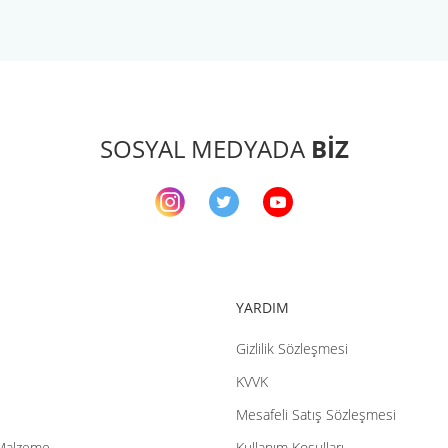
arda yetersiz gördüğünüz noktaları öneri formunu kullanarak tarafımıza ileteb
Bu ürüne ilk yorumu siz yapın!
Yorum Yaz
SOSYAL MEDYADA
BİZ
YARDIM
Gizlilik Sözleşmesi
Gönder
KVVK
Mesafeli Satış Sözleşmesi
Malzeme
Kullanım Koşulları