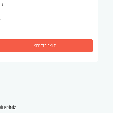
Şiş
9
SEPETE EKLE
ILERINIZ