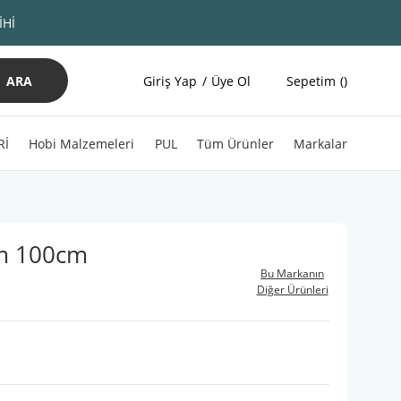
İHİ
ARA
Giriş Yap
Üye Ol
Sepetim
Rİ
Hobi Malzemeleri
PUL
Tüm Ürünler
Markalar
mm 100cm
Bu Markanın
Diğer Ürünleri