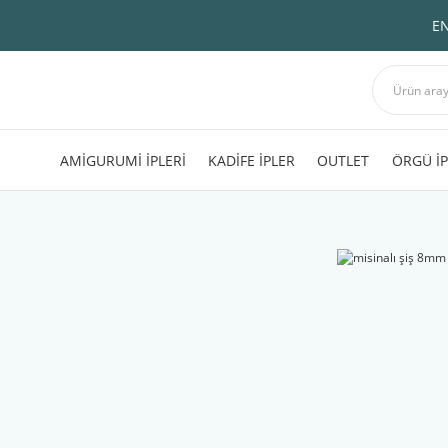
EN
AMİGURUMİ İPLERİ
KADİFE İPLER
OUTLET
ÖRGÜ İP