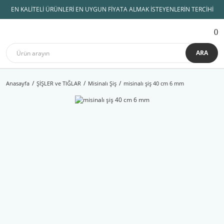
EN KALİTELİ ÜRÜNLERİ EN UYGUN FİYATA ALMAK İSTEYENLERİN TERCİHİ
ARA
Anasayfa
ŞİŞLER ve TIĞLAR
Misinalı Şiş
misinalı şiş 40 cm 6 mm