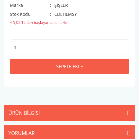
Marka
ŞİŞLER
Stok Kodu
CDEHLMSY
* 5,02 TL den başlayan taksitlerle!
SEPETE EKLE
ÜRÜN BILGISI
YORUMLAR