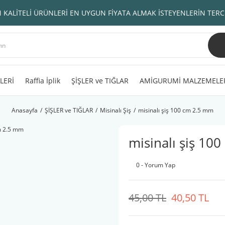
 KALİTELİ ÜRÜNLERİ EN UYGUN FİYATA ALMAK İSTEYENLERİN TERC
LERİ
Raffia İplik
ŞİŞLER ve TIĞLAR
AMİGURUMİ MALZEMELE
Anasayfa
ŞİŞLER ve TIĞLAR
Misinalı Şiş
misinalı şiş 100 cm 2.5 mm
misinalı şiş 10
0 - Yorum Yap
45,00 TL
40,50 TL