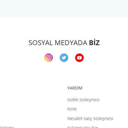
arda yetersiz gördüğünüz noktaları öneri formunu kullanarak tarafımıza ileteb
Bu ürüne ilk yorumu siz yapın!
Yorum Yaz
SOSYAL MEDYADA
BİZ
YARDIM
Gizlilik Sözleşmesi
Gönder
KVVK
Mesafeli Satış Sözleşmesi
Malzeme
Kullanım Koşulları