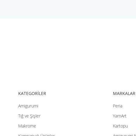
Bu ürünün fiyat bilgisi, resim, ürün açıklamalarında ve diğer konul
Görüş ve önerileriniz için teşekkür ederiz.
Ürün resmi kalitesiz, bozuk veya görüntülenemiyor.
Ürün açıklamasında eksik bilgiler bulunuyor.
Ürün bilgilerinde hatalar bulunuyor.
Ürün fiyatı diğer sitelerden daha pahalı.
Bu ürüne benzer farklı alternatifler olmalı.
KATEGORİLER
MARKALAR
Amigurumi
Peria
Tığ ve Şişler
YarnArt
Makrome
Kartopu
Kampanyalı Ürünler
Amigurumi 