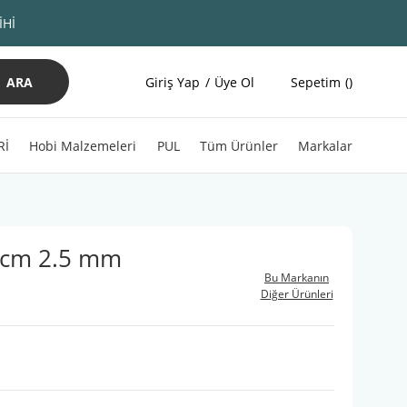
İHİ
ARA
Giriş Yap
Üye Ol
Sepetim
Rİ
Hobi Malzemeleri
PUL
Tüm Ürünler
Markalar
0 cm 2.5 mm
Bu Markanın
Diğer Ürünleri