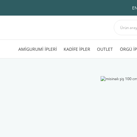
EN
AMİGURUMİ İPLERİ
KADİFE İPLER
OUTLET
ÖRGÜ İP