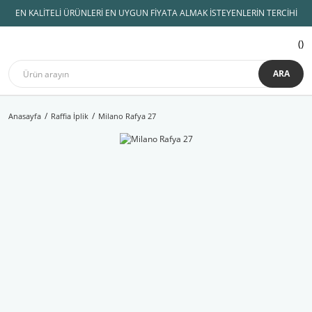
EN KALİTELİ ÜRÜNLERİ EN UYGUN FİYATA ALMAK İSTEYENLERİN TERCİHİ
ARA
Anasayfa
Raffia İplik
Milano Rafya 27