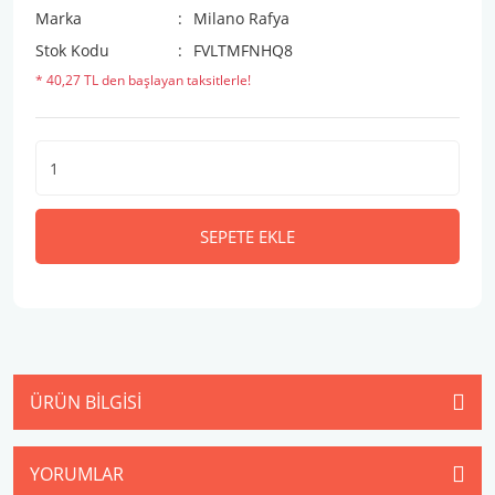
Marka
Milano Rafya
Stok Kodu
FVLTMFNHQ8
* 40,27 TL den başlayan taksitlerle!
SEPETE EKLE
ÜRÜN BILGISI
YORUMLAR