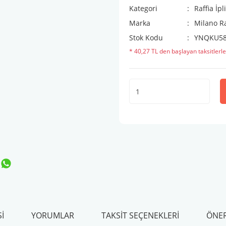
Kategori
Raffia İpl
Marka
Milano R
Stok Kodu
YNQKU5
* 40,27 TL den başlayan taksitlerle
I
YORUMLAR
TAKSIT SEÇENEKLERI
ÖNER