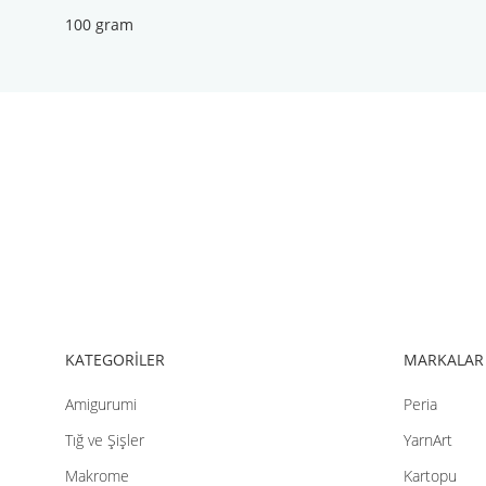
100 gram
Bu ürünün fiyat bilgisi, resim, ürün açıklamalarında ve diğer konul
Görüş ve önerileriniz için teşekkür ederiz.
Ürün resmi kalitesiz, bozuk veya görüntülenemiyor.
Ürün açıklamasında eksik bilgiler bulunuyor.
Ürün bilgilerinde hatalar bulunuyor.
Ürün fiyatı diğer sitelerden daha pahalı.
Bu ürüne benzer farklı alternatifler olmalı.
KATEGORİLER
MARKALAR
Amigurumi
Peria
Tığ ve Şişler
YarnArt
Makrome
Kartopu