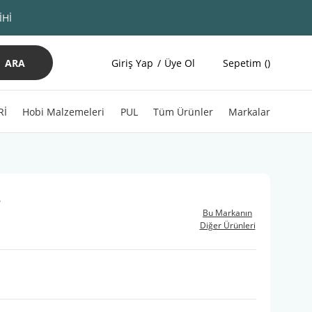
İHİ
ARA
Giriş Yap
Üye Ol
Sepetim
Rİ
Hobi Malzemeleri
PUL
Tüm Ürünler
Markalar
4
Bu Markanın
Diğer Ürünleri