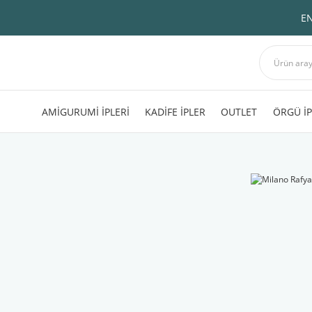
EN
AMİGURUMİ İPLERİ
KADİFE İPLER
OUTLET
ÖRGÜ İP