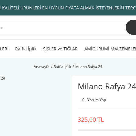
 KALİTELİ ÜRÜNLERİ EN UYGUN FİYATA ALMAK İSTEYENLERİN TERC
LERİ
Raffia İplik
ŞİŞLER ve TIĞLAR
AMİGURUMİ MALZEMELE
Anasayfa
Raffia İplik
Milano Rafya 24
Milano Rafya 2
0 - Yorum Yap
325,00 TL