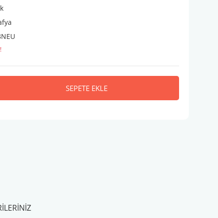
ik
afya
8NEU
!
SEPETE EKLE
ILERINIZ