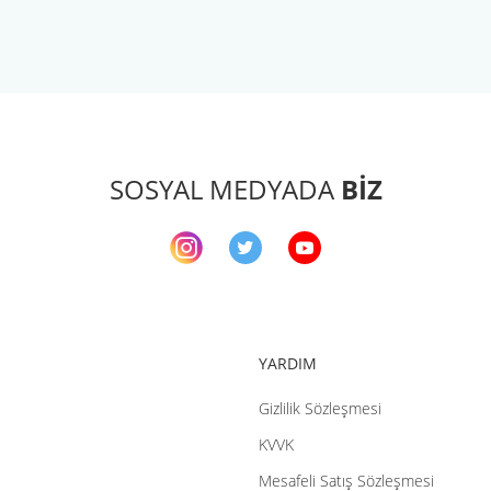
arda yetersiz gördüğünüz noktaları öneri formunu kullanarak tarafımıza ileteb
Bu ürüne ilk yorumu siz yapın!
Yorum Yaz
SOSYAL MEDYADA
BİZ
YARDIM
Gizlilik Sözleşmesi
Gönder
KVVK
Mesafeli Satış Sözleşmesi