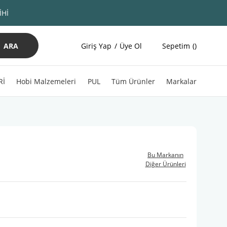
İHİ
ARA
Giriş Yap
Üye Ol
Sepetim
Rİ
Hobi Malzemeleri
PUL
Tüm Ürünler
Markalar
2
Bu Markanın
Diğer Ürünleri