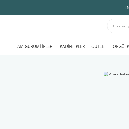
EN
AMİGURUMİ İPLERİ
KADİFE İPLER
OUTLET
ÖRGÜ İP