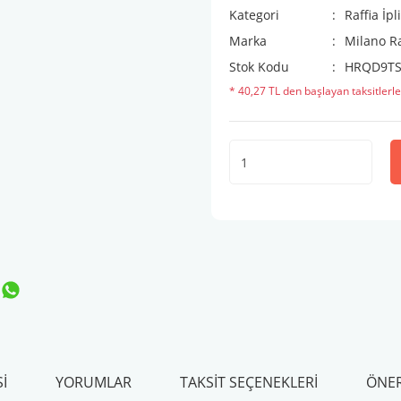
Kategori
Raffia İpl
Marka
Milano R
Stok Kodu
HRQD9T
* 40,27 TL den başlayan taksitlerle
I
YORUMLAR
TAKSIT SEÇENEKLERI
ÖNER