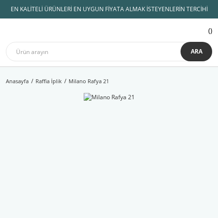
EN KALİTELİ ÜRÜNLERİ EN UYGUN FİYATA ALMAK İSTEYENLERİN TERCİHİ
ARA
Anasayfa
Raffia İplik
Milano Rafya 21