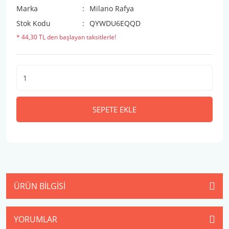
Marka
Milano Rafya
Stok Kodu
QYWDU6EQQD
* 44,30 TL den başlayan taksitlerle!
SEPETE EKLE
ÜRÜN BILGISI
YORUMLAR