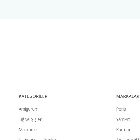
Bu ürünün fiyat bilgisi, resim, ürün açıklamalarında ve diğer konul
Görüş ve önerileriniz için teşekkür ederiz.
Ürün resmi kalitesiz, bozuk veya görüntülenemiyor.
Ürün açıklamasında eksik bilgiler bulunuyor.
Ürün bilgilerinde hatalar bulunuyor.
Ürün fiyatı diğer sitelerden daha pahalı.
Bu ürüne benzer farklı alternatifler olmalı.
KATEGORİLER
MARKALAR
Amigurumi
Peria
Tığ ve Şişler
YarnArt
Makrome
Kartopu
Kampanyalı Ürünler
Amigurumi 