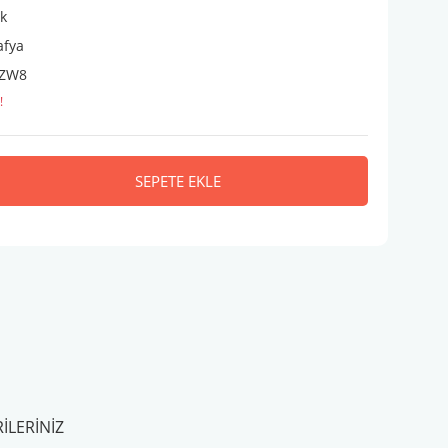
ik
afya
ZW8
!
SEPETE EKLE
ILERINIZ