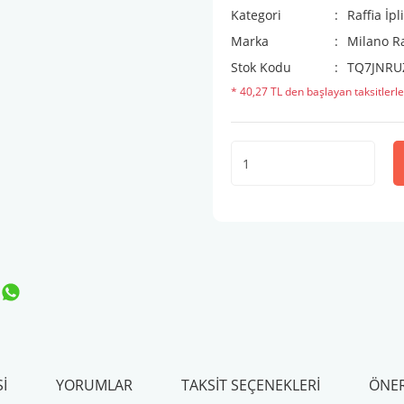
Kategori
Raffia İpl
Marka
Milano R
Stok Kodu
TQ7JNRU
* 40,27 TL den başlayan taksitlerle
I
YORUMLAR
TAKSIT SEÇENEKLERI
ÖNER