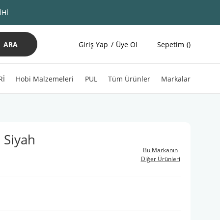
İHİ
ARA
Giriş Yap
Üye Ol
Sepetim
Rİ
Hobi Malzemeleri
PUL
Tüm Ürünler
Markalar
 Siyah
Bu Markanın
Diğer Ürünleri