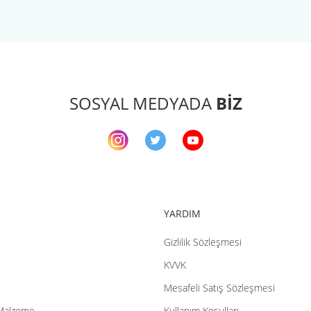
arda yetersiz gördüğünüz noktaları öneri formunu kullanarak tarafımıza ileteb
Bu ürüne ilk yorumu siz yapın!
Yorum Yaz
SOSYAL MEDYADA
BİZ
YARDIM
Gizlilik Sözleşmesi
Gönder
KVVK
Mesafeli Satış Sözleşmesi
Malzeme
Kullanım Koşulları