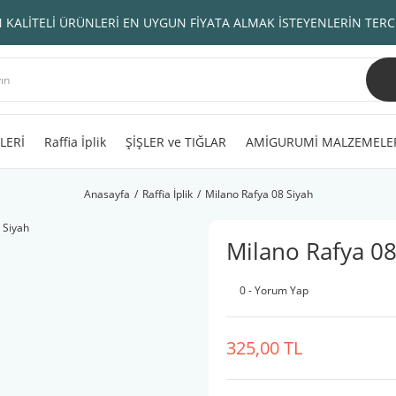
 KALİTELİ ÜRÜNLERİ EN UYGUN FİYATA ALMAK İSTEYENLERİN TERC
LERİ
Raffia İplik
ŞİŞLER ve TIĞLAR
AMİGURUMİ MALZEMELE
Anasayfa
Raffia İplik
Milano Rafya 08 Siyah
Milano Rafya 08
0 - Yorum Yap
325,00 TL