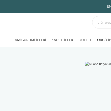
EN
AMİGURUMİ İPLERİ
KADİFE İPLER
OUTLET
ÖRGÜ İP