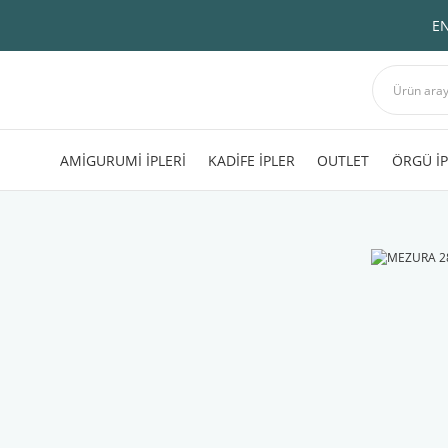
EN
AMİGURUMİ İPLERİ
KADİFE İPLER
OUTLET
ÖRGÜ İP