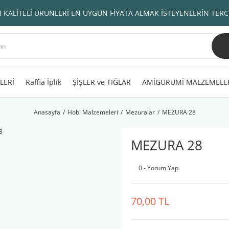
 KALİTELİ ÜRÜNLERİ EN UYGUN FİYATA ALMAK İSTEYENLERİN TERC
LERİ
Raffia İplik
ŞİŞLER ve TIĞLAR
AMİGURUMİ MALZEMELE
Anasayfa
Hobi Malzemeleri
Mezuralar
MEZURA 28
MEZURA 28
0 - Yorum Yap
70,00 TL