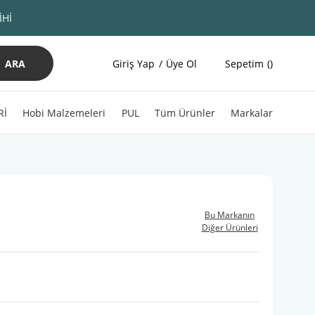
İHİ
ARA
Giriş Yap
Üye Ol
Sepetim
Rİ
Hobi Malzemeleri
PUL
Tüm Ürünler
Markalar
Bu Markanın
Diğer Ürünleri