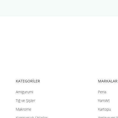
Bu ürünün fiyat bilgisi, resim, ürün açıklamalarında ve diğer konul
Görüş ve önerileriniz için teşekkür ederiz.
Ürün resmi kalitesiz, bozuk veya görüntülenemiyor.
Ürün açıklamasında eksik bilgiler bulunuyor.
Ürün bilgilerinde hatalar bulunuyor.
Ürün fiyatı diğer sitelerden daha pahalı.
Bu ürüne benzer farklı alternatifler olmalı.
KATEGORİLER
MARKALAR
Amigurumi
Peria
Tığ ve Şişler
YarnArt
Makrome
Kartopu
Kampanyalı Ürünler
Amigurumi 