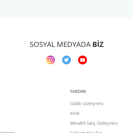
arda yetersiz gördüğünüz noktaları öneri formunu kullanarak tarafımıza ileteb
Bu ürüne ilk yorumu siz yapın!
Yorum Yaz
SOSYAL MEDYADA
BİZ
YARDIM
Gizlilik Sözleşmesi
Gönder
KVVK
Mesafeli Satış Sözleşmesi
Malzeme
Kullanım Koşulları