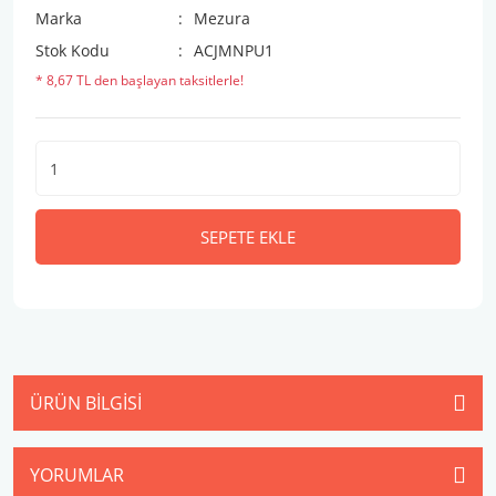
Marka
Mezura
Stok Kodu
ACJMNPU1
* 8,67 TL den başlayan taksitlerle!
SEPETE EKLE
ÜRÜN BILGISI
YORUMLAR