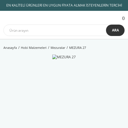
EN KALİTELİ ÜRÜNLERİ EN UYGUN FİYATA ALMAK İSTEYENLERİN TERCİHİ
ARA
Anasayfa
Hobi Malzemeleri
Mezuralar
MEZURA 27