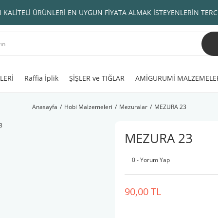
 KALİTELİ ÜRÜNLERİ EN UYGUN FİYATA ALMAK İSTEYENLERİN TERC
LERİ
Raffia İplik
ŞİŞLER ve TIĞLAR
AMİGURUMİ MALZEMELE
Anasayfa
Hobi Malzemeleri
Mezuralar
MEZURA 23
MEZURA 23
0 - Yorum Yap
90,00 TL