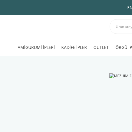
EN
AMİGURUMİ İPLERİ
KADİFE İPLER
OUTLET
ÖRGÜ İP