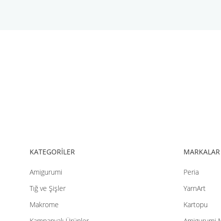
Bu ürünün fiyat bilgisi, resim, ürün açıklamalarında ve diğer konul
Görüş ve önerileriniz için teşekkür ederiz.
Ürün resmi kalitesiz, bozuk veya görüntülenemiyor.
Ürün açıklamasında eksik bilgiler bulunuyor.
Ürün bilgilerinde hatalar bulunuyor.
Ürün fiyatı diğer sitelerden daha pahalı.
Bu ürüne benzer farklı alternatifler olmalı.
KATEGORİLER
MARKALAR
Amigurumi
Peria
Tığ ve Şişler
YarnArt
Makrome
Kartopu
Kampanyalı Ürünler
Amigurumi 