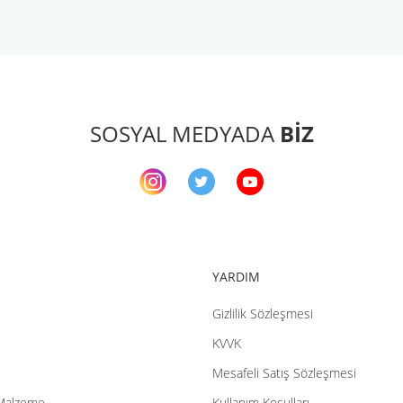
arda yetersiz gördüğünüz noktaları öneri formunu kullanarak tarafımıza ileteb
Bu ürüne ilk yorumu siz yapın!
Yorum Yaz
SOSYAL MEDYADA
BİZ
YARDIM
Gizlilik Sözleşmesi
Gönder
KVVK
Mesafeli Satış Sözleşmesi
Malzeme
Kullanım Koşulları