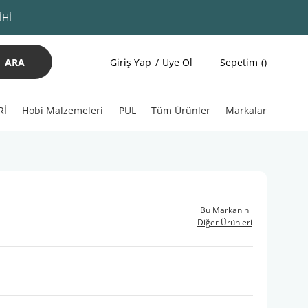
İHİ
ARA
Giriş Yap
Üye Ol
Sepetim
Rİ
Hobi Malzemeleri
PUL
Tüm Ürünler
Markalar
Bu Markanın
Diğer Ürünleri