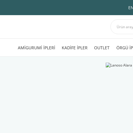
EN
AMİGURUMİ İPLERİ
KADİFE İPLER
OUTLET
ÖRGÜ İP