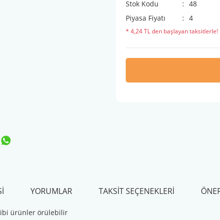
Stok Kodu
48
Piyasa Fiyatı
4
* 4,24 TL den başlayan taksitlerle!
I
YORUMLAR
TAKSIT SEÇENEKLERI
ÖNER
bi ürünler örülebilir