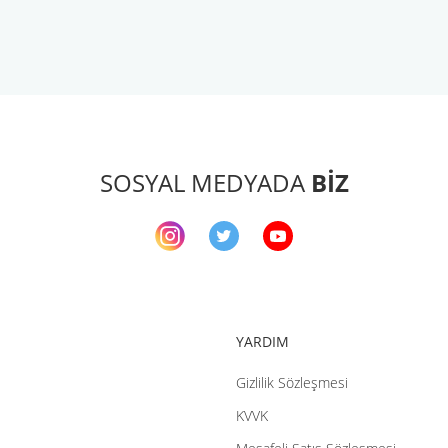
arda yetersiz gördüğünüz noktaları öneri formunu kullanarak tarafımıza ileteb
Bu ürüne ilk yorumu siz yapın!
Yorum Yaz
SOSYAL MEDYADA
BİZ
YARDIM
Gizlilik Sözleşmesi
Gönder
KVVK