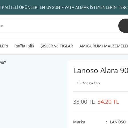
 KALİTELİ ÜRÜNLERİ EN UYGUN FİYATA ALMAK İSTEYENLERİN TERC
LERİ
Raffia İplik
ŞİŞLER ve TIĞLAR
AMİGURUMİ MALZEMELE
Lanoso Alara 9
0 - Yorum Yap
38,00 TL
34,20 TL
Marka
LANOSO