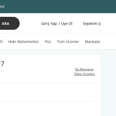
İHİ
ARA
Giriş Yap
Üye Ol
Sepetim
Rİ
Hobi Malzemeleri
PUL
Tüm Ürünler
Markalar
07
Bu Markanın
Diğer Ürünleri