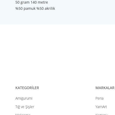
50 gram 140 metre
%50 pamuk %50 akrilik
Bu ürünün fiyat bilgisi, resim, ürün açıklamalarında ve diğer konul
Görüş ve önerileriniz için teşekkür ederiz.
Ürün resmi kalitesiz, bozuk veya görüntülenemiyor.
Ürün açıklamasında eksik bilgiler bulunuyor.
Ürün bilgilerinde hatalar bulunuyor.
Ürün fiyatı diğer sitelerden daha pahalı.
Bu ürüne benzer farklı alternatifler olmalı.
KATEGORİLER
MARKALAR
Amigurumi
Peria
Tığ ve Şişler
YarnArt