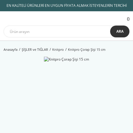
EN KALİTELİ ÜRÜNLERİ EN UYGUN FİYATA ALMAK İSTEYENLERİN TERCİHİ
ARA
Anasayfa
ŞİŞLER ve TIĞLAR
Knitpro
Knitpro Çorap Şişi 15 cm