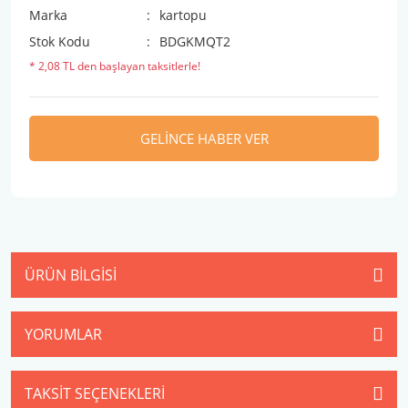
Marka
kartopu
Stok Kodu
BDGKMQT2
* 2,08 TL den başlayan taksitlerle!
GELİNCE HABER VER
ÜRÜN BILGISI
YORUMLAR
TAKSIT SEÇENEKLERI