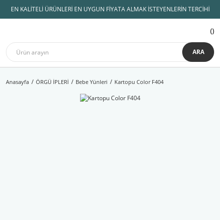
EN KALİTELİ ÜRÜNLERİ EN UYGUN FİYATA ALMAK İSTEYENLERİN TERCİHİ
ARA
Anasayfa
ÖRGÜ İPLERİ
Bebe Yünleri
Kartopu Color F404