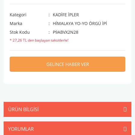
Kategori
KADİFE İPLER
Marka
HİMALAYA YO-YO ÖRGÜ İPİ
Stok Kodu
P9ABVX2N28
* 27,26 TL den başlayan taksitlerle!
GELİNCE HABER VER
ÜRÜN BILGISI
YORUMLAR