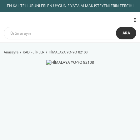
EN KALİTELİ ÜRÜNLERİ EN UYGUN FİYATA ALMAK İSTEYENLERİN TERCİHİ
ARA
Anasayfa
KADİFE İPLER
HİMALAYA YO-YO 82108