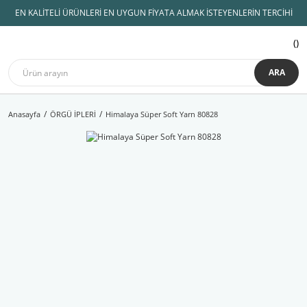
EN KALİTELİ ÜRÜNLERİ EN UYGUN FİYATA ALMAK İSTEYENLERİN TERCİHİ
ARA
Anasayfa
ÖRGÜ İPLERİ
Himalaya Süper Soft Yarn 80828