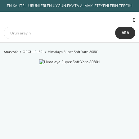
EN KALİTELİ ÜRÜNLERİ EN UYGUN FİYATA ALMAK İSTEYENLERİN TERCİHİ
ARA
Anasayfa
ÖRGÜ İPLERİ
Himalaya Süper Soft Yarn 80801