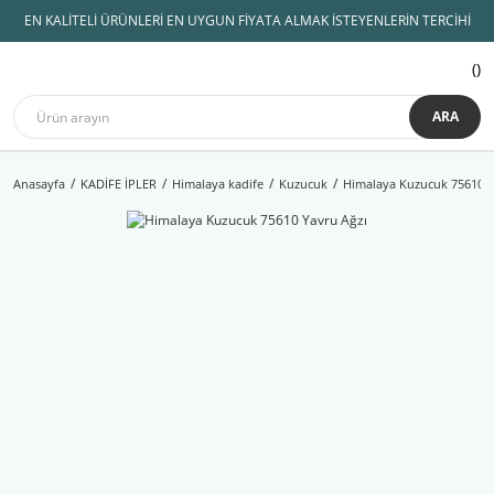
EN KALİTELİ ÜRÜNLERİ EN UYGUN FİYATA ALMAK İSTEYENLERİN TERCİHİ
ARA
Anasayfa
KADİFE İPLER
Himalaya kadife
Kuzucuk
Himalaya Kuzucuk 75610 Y