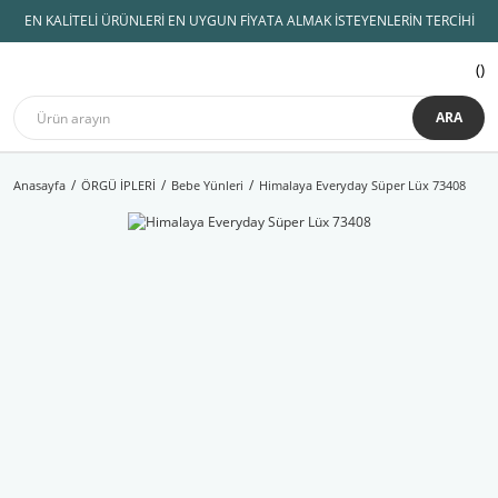
EN KALİTELİ ÜRÜNLERİ EN UYGUN FİYATA ALMAK İSTEYENLERİN TERCİHİ
ARA
Anasayfa
ÖRGÜ İPLERİ
Bebe Yünleri
Himalaya Everyday Süper Lüx 73408