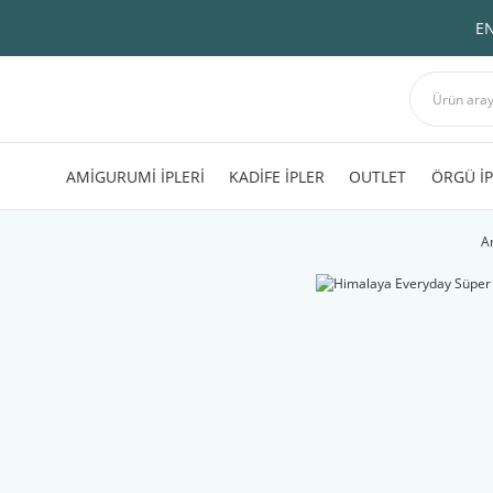
EN
AMİGURUMİ İPLERİ
KADİFE İPLER
OUTLET
ÖRGÜ İP
A