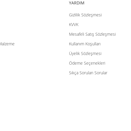
YARDIM
Gizlilik Sözleşmesi
KVVK
Mesafeli Satış Sözleşmesi
Malzeme
Kullanım Koşulları
Üyelik Sözleşmesi
Ödeme Seçenekleri
Sıkça Sorulan Sorular
or.