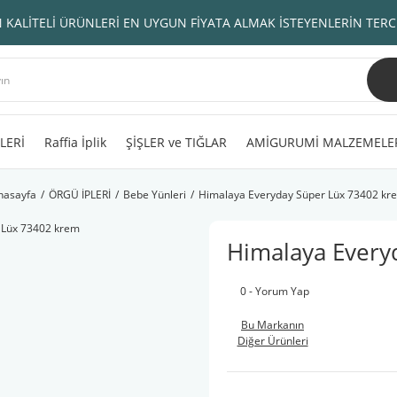
 KALİTELİ ÜRÜNLERİ EN UYGUN FİYATA ALMAK İSTEYENLERİN TERC
LERİ
Raffia İplik
ŞİŞLER ve TIĞLAR
AMİGURUMİ MALZEMELE
nasayfa
ÖRGÜ İPLERİ
Bebe Yünleri
Himalaya Everyday Süper Lüx 73402 kr
Himalaya Every
0 - Yorum Yap
Bu Markanın
Diğer Ürünleri