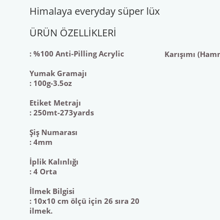
Himalaya everyday süper lüx
ÜRÜN ÖZELLİKLERİ
: %100 Anti-Pilling Acrylic
Karışımı (Ham
Yumak Gramajı
: 100g-3.5oz
Etiket Metrajı
: 250mt-273yards
Şiş Numarası
: 4mm
İplik Kalınlığı
: 4 Orta
İlmek Bilgisi
: 10x10 cm ölçü için 26 sıra 20
ilmek.