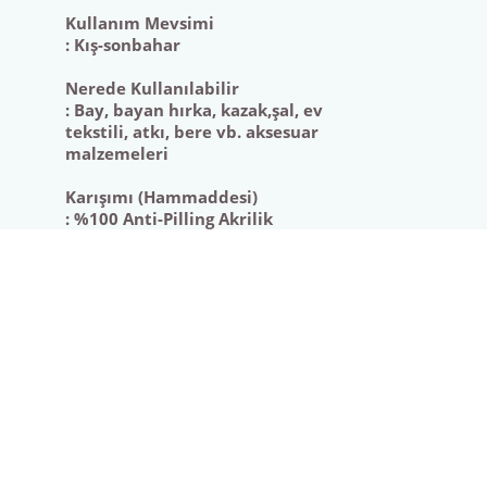
Kullanım Mevsimi
: Kış-sonbahar
Bu
ürünün
Nerede Kullanılabilir
Bu
fiyat
: Bay, bayan hırka, kazak,şal, ev
ürüne
tekstili, atkı, bere vb. aksesuar
bilgisi,
ilk
malzemeleri
resim,
yorumu
ürün
siz
Karışımı (Hammaddesi)
açıklamalarında
: %100 Anti-Pilling Akrilik
yapın!
ve
diğer
Yorum Yaz
konularda
yetersiz
gördüğünüz
noktaları
öneri
formunu
kullanarak
tarafımıza