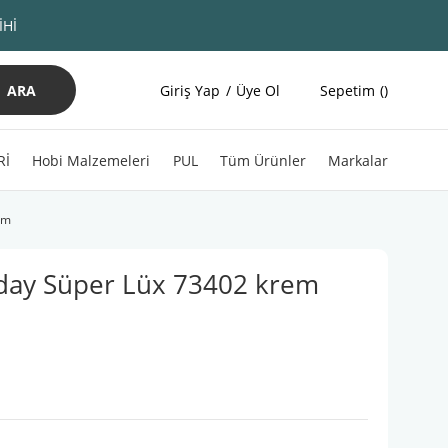
İHİ
ARA
Giriş Yap
Üye Ol
Sepetim
Rİ
Hobi Malzemeleri
PUL
Tüm Ürünler
Markalar
em
day Süper Lüx 73402 krem