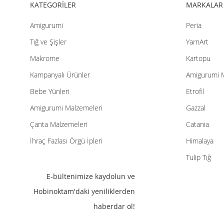
iletebilirsiniz.
KATEGORİLER
MARKALAR
Görüş
Amigurumi
Peria
ve
önerileriniz
Tığ ve Şişler
YarnArt
için
Makrome
Kartopu
teşekkür
Kampanyalı Ürünler
Amigurumi 
ederiz.
Bebe Yünleri
Etrofil
Ürün resmi
Amigurumi Malzemeleri
Gazzal
kalitesiz, bozuk
Çanta Malzemeleri
Catania
veya
görüntülenemiy
İhraç Fazlası Örgü İpleri
Himalaya
Ürün
Tulip Tığ
açıklamasında
E-bültenimize kaydolun ve
eksik bilgiler
Hobinoktam'daki yeniliklerden
bulunuyor.
haberdar ol!
Ürün
bilgilerinde