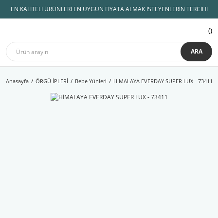
EN KALİTELİ ÜRÜNLERİ EN UYGUN FİYATA ALMAK İSTEYENLERİN TERCİHİ
ARA
Anasayfa
ÖRGÜ İPLERİ
Bebe Yünleri
HİMALAYA EVERDAY SUPER LUX - 73411